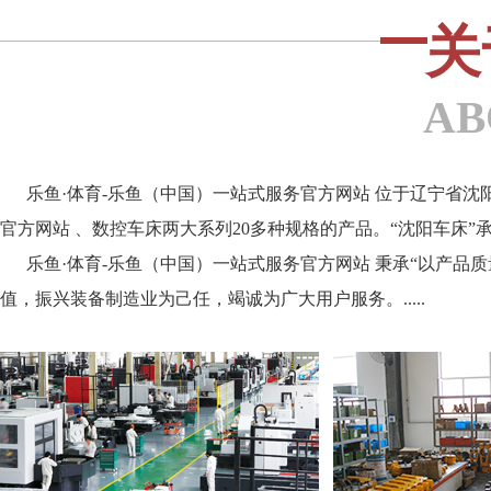
关
AB
乐鱼·体育-乐鱼（中国）一站式服务官方网站 位于辽宁省沈
官方网站 、数控车床两大系列20多种规格的产品。“沈阳车床”
乐鱼·体育-乐鱼（中国）一站式服务官方网站 秉承“以产品
值，振兴装备制造业为己任，竭诚为广大用户服务。.....