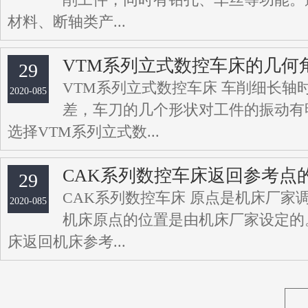
材料、断轴类产...
VTM系列立式数控车床的几何角
29
VTM系列立式数控车床 车削细长轴
2020-085
差，车刀的几个形状对工件的振动有
选择VTM系列立式数...
CAK系列数控车床返回参考点的
29
CAK系列数控车床 原点是机床厂家
2020-085
机床原点的位置是由机床厂家设定的
床返回机床参考...