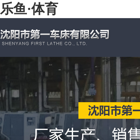
乐鱼·体育